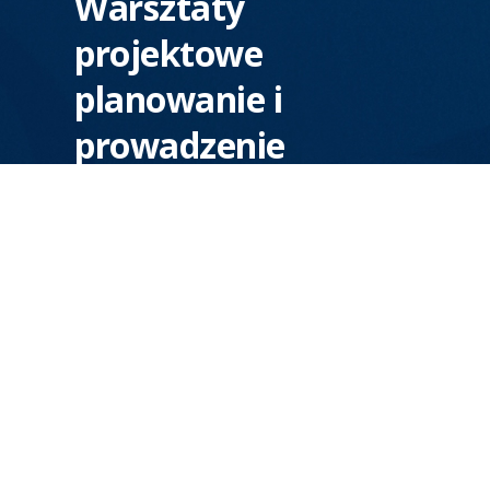
Warsztaty
projektowe
planowanie i
prowadzenie
Intensywne dwa dni treningu
planowania i prowadzenia warsztatów
na różnych etapach rozwoju produktu,
pod okiem doświadczonej facylitatorki.
Zamów dla firmy